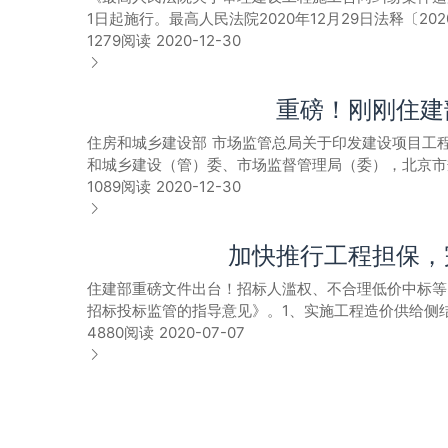
乡建设部等部门关于加快推进房屋建筑和市政基础设施
1日起施行。最高人民法院2020年12月29日法释〔2
面推行过程结算，建设单位不得以审计为由拖延结算。
下：一、推行工程保函替代保证金2020年12月1日
判委员会第1825次会议通过，自2021年1月1日
1279阅读
2020-12-30
在招标文件中明确优质优价条款并在合同中约定。政府
金、履约保证金、工程质量保证金和农民工工资保证金。力
据《中华人民共和国民法典》《中华人民共和国建筑
科学组织实施、有效管理控制，节约投资或增加效益的
等建筑业企业已经以现金形式缴纳的上述四类保证金可用
条建设工程施工合同具有下列情形之一的，应当依据
过工程造价的1.5%、1.0%和0.8%的标准计取
缴存金额，其中投标保证金不得超过50万元；履约保
重磅！刚刚住建
没有资质的实际施工人借用有资质的建筑施工企业名
位应在招标文件中附合同条款，条款中明确工作范围、
具有见索即付性质的独立保函，实行差别化缴存制度。
工程施工合同，应当依据民法典第一百五十三条第一
采用无限风险、所有风险及类似语句规定计价中的风险
评价结果要应用于工程担保，对信用状况良好的建筑业
住房和城乡建设部 市场监管总局关于印发建设项目工程
范围、建设工期、工程质量、工程价款等实质性内容
经验的评标专家。工程总承包项目原则上同步推行全过
联合惩戒，构建“一处失信、处处受制”的市场环境。
和城乡建设（管）委、市场监督管理局（委），北京
外就明显高于市场价格购买承建房产、无偿建设住房配
加评优评奖指标、加大信贷支持等措施，实施正向激励
证金、履约保证金、工程质量保证金、农民工工资保证
展，维护工程总承包合同当事人的合法权益，住房和城乡建
1089阅读
2020-12-30
由请求确认无效的，人民法院应予支持。 第三条当
工期、造价、质量、安全无法保证的，依法依规追究责
政府投资项目所需资金应当按照国家有关规定确保落实
年1月1日起执行。在执行过程中有任何问题，请与住
发包人在起诉前取得建设工程规划许可证等规划审批
励省内企业增项资质。具备房屋建筑和市政工程设计或
屋建筑和市政基础设施工程担保管理系统开发建设，并
（GF-2011-0216）同时废止。中华人民共和国
不予支持。 第四条承包人超越资质等级许可的业务
联合体完成的工程总承包业绩，联合体成员各方均可使
限，降低担保费用。积极发展电子保函，为建筑市场各
加快推行工程担保，
（全称）：根据《中华人民共和国民法典》、《中华人
持。 第五条具有劳务作业法定资质的承包人与总承
将工程总承包业绩设定为承包人资格条件。十、优化监
证金、超期限滞留保证金、限制保证金缴存方式等行为
致，共同达成如下协议：一、工程概况1. 工程名称：。2
一方当事人请求对方赔偿损失的，应当就对方过错、
告）、计价结算、质量安全监督、竣工验收等环节的配
住建部重磅文件出台！招标人滥权、不合理低价中标等
金形式保证金的监督管理。发展改革、财政主管部门依
工期计划开始工作日期：年月日。计划开始现场施工日
设工期、工程价款支付时间等内容确定损失大小的，
总承包的项目实施跟踪服务，加强调查研究，对可复制
招标投标监管的指导意见》。1、实施工程造价供给侧
务创新，加快推行电子保函，提升企业办理银行保函和
的，以工期总日历天数为准。三、质量标准工程质量标准
质的建筑施工企业名义签订建设工程施工合同，发包
（注：现行定额计价方式，或迎来大的调整！人、材、
4880阅读
2020-07-07
与住房城乡建设等行业主管部门的信息共享。各级住建
（1） 设计费（含税）：人民币（大写)（¥元）；适
当事人对建设工程开工日期有争议的，人民法院应当
标指数转变。）对标国际，建立工程计量计价体系，完
作协调，有序推进本地区工程担保工作。安徽省住房和
币（大写)（¥元）；（3） 建筑安装工程费（含税）：
不具备开工条件的，以开工条件具备的时间为开工日
作为延期工程结算、拖欠工程款的理由。2、缩小招标
督管理委员会安徽监管局2020年11月27日
（5） 暂列金额（含税）：人民币（大写)（¥元）。（
工的，以实际进场施工时间为开工日期。 （三）发
工程鼓励采用全过程工程咨询、工程总承包方式，减少
式：合同价格形式为总价合同，除根据合同约定的在工
收报告或者竣工验收备案表等载明的时间，并结合是
强招投标监管：加大招标投标事中事后查处力度，严厉
约定： 。五、工程总承包项目经理工程总承包项目经
形予以认定： （一）建设工程经竣工验收合格的，
管：加强建筑市场和施工现场“两场”联动，将履约行