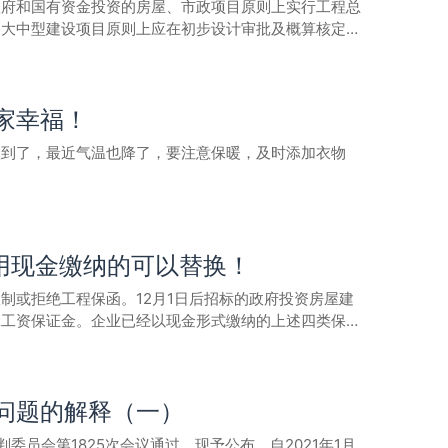
政府和国有资金投资的房屋、市政项目原则上实行工程总
监管机
的大中型建设项目原则上应在初步设计审批及概算核定完
意识和施工管理水平。细化建设工程串标投标行为认定办
或分包单位垫资建设。实行工程总承包的项目，全面推行
，制定招标代理从业人员配备标准和从业规范，切实提高
定。建设单位和总承包单位应对风险进行充分研究预判并
原则上同步推行全过程工程咨询服务。对承接工程总承包
基础设施工程直发包管理系统，强化对直接发包项目的单
家幸福！
、安全无法保证的，依法依规追究责任并记入不良行为记
 5.严格合同履
相应规模工程总承包业绩可作为施工、设计业绩申报。文
款，已办理竣工结算但未按合同约定或相关规定期限支付
秋到了，最近气温也降了，要注意保暖，及时添加衣物
局，济南、青岛市园林和林业（绿化）局，济南市城乡交
对拒不履行合同约定义务的，列入建筑市场“黑名单”，
建市规〔2019〕12 号），根据省政府办公厅《关
改革发展的十六条意见》（鲁政办字〔2019〕53 号）
到位应予以停工，情节严重的列入建筑市场“黑名单”，
办法&gt;十条措施》，现印发给你们，请认真贯彻执
改革委员会2020年7月13日贯彻《房屋建筑和市政
落实房地产开发项目中业主工程款支付担保制度。建立拒
用现金缴纳的可以替换！
全面推行工程总承包。政府和国有资金投资的房屋、市政
以及质量安全负首要责任；工程总承包单位依据法律法规
制或拒绝工程保函。12月1日后招标的政府投资房屋建
戒力度 9.加大查
质量安全负责，并与总承包单位间负连带责任。工程总承
工工资保证金。企业已经以现金形式缴纳的上述四类保证
展调查，依法予以处理，及时回应群众诉求和媒体关切，
步设计审批及概算核定完成后进行工程总承包发包，其他
约保证金不得超过中标合同金额的2%，合同工期一年以
戒。严格执行建筑市场
得少于同等规模的施工总承包项目投标文件编制时间。技
要降低担保费用、简化担保程序。严禁任何单位和部门将
等违法违规行为及时向社会公布，引导市场各方主体重视
法必须招标的内容外，工程总承包单位可以直接发包总承
度的通知建市〔2020〕84号各市住房城乡建设局
龙江省住房和城乡建设厅2019年7月15日
标发包时应向潜在投标人公开发包前完成的水文地质、工
问题的解释（一）
行，省管市（县）住房城乡建设局、发展改革委、财政
未参与该工程前期服务的单位所获得项目信息完整、全
企业负担，促进全省建筑业高质量发展，根据《住房和城
员会第1825次会议通过，现予公布，自2021年1月
包单位或分包单位垫资建设。实行工程总承包的项目，全