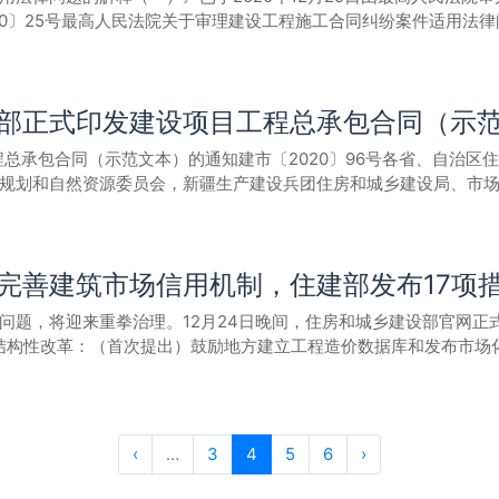
工程实行工程担保制度的指导意见》等有关文件精神，现就加快推
020〕25号最高人民法院关于审理建设工程施工合同纠纷案件适用法律
采用总价合同的，除合同约定可以调整的情形外，合同总价一般不
后招标的政府投资房屋建筑和市政基础设施工程全面依法推行银行保函
起施行） 为正确审理建设工程施工合同纠纷案件，依法保护当事人合
投资项目允许建设单位利用核定概算内节约的资金，对总承包单位
争到2020年12月底，保函替代现金形式保证金的比例达到40%以
法》《中华人民共和国招标投标法》《中华人民共和国民事诉讼法》
工程总承包单位，可按照一定比例予以奖励。对项目获得国家级、
工程保函替换。二、降低保证金缴存额度2020年12月1日后招标
民法典第一百五十三条第一款的规定，认定无效： （一）承包人
优质优价费用予以补贴。同一项目获得多项奖项的，按最高奖项标准进行
证金不得超过中标合同金额的2%，合同工期一年以上的工程可以分
部正式印发建设项目工程总承包合同（示
义的； （三）建设工程必须进行招标而未招标或者中标无效的。
计量计价方式、付款方式和时限。建设单位和总承包单位应对风险
三、建立信用与工程保函挂钩机制引导各方市场主体树立信用意识
款及第七百九十一条第二款、第三款的规定，认定无效。 第二条招
内容及范围。双方应对等提供工程款支付担保和履约担保。实行招
企业，要降低担保费用、简化担保程序;对弄虚作假、恶意索赔等严重
总承包合同（示范文本）的通知建市〔2020〕96号各省、自治区
，与中标合同不一致，一方当事人请求按照中标合同确定权利义务的
程工程咨询服务。八、强化激励惩戒。对实行工程总承包的项目，
四、保障企业合法权益严格落实国务院清理规范工程建设领域保证金
市规划和自然资源委员会，新疆生产建设兵团住房和城乡建设局、市
套设施、让利、向建设单位捐赠财物等另行签订合同，变相降低工
。对承接工程总承包业务的单位，发生转包、违法分包等行为，或
金，任何部门和单位不得排斥、限制或拒绝。严禁任何单位和部门
设部、市场监管总局制定了《建设项目工程总承包合同（示范文本）》（
事人以发包人未取得建设工程规划许可证等规划审批手续为由，请求
任并记入不良行为记录，情节严重的列入“黑名单”。九、培育行业
到位，不得由施工单位垫资建设。五、加强保证金监督管理鼓励银
房和城乡建设部建筑市场监管司、市场监管总局网络交易监督管理司
手续的除外。 发包人能够办理审批手续而未办理，并以未办理审批
施工资质的可以直接申请相应类别、等级的施工或设计资质，完成
与省政务服务网、安徽省建筑市场监管公共服务平台对接，优化担
住房和城乡建设部国家市场监督管理总局2020年11月25日 （此件
范围签订建设工程施工合同，在建设工程竣工前取得相应资质等级，
用。实行工程总承包的项目不得限制联合体投标。支持本地骨干企
方主体提供便捷、高效的服务。建立工程建设领域保证金监督检查
完善建筑市场信用机制，住建部发布17项
民共和国建筑法》及有关法律规定，遵循平等、自愿、公平和诚实
包人、分包人签订的劳务分包合同，当事人请求确认无效的，人民
管服务。各级住房城乡建设、发展改革部门要加强组织领导，制定
。六、强化责任落实住房城乡建设、人力资源社会保障部门要依据
. 工程地点：。3. 工程审批、核准或备案文号：。4. 资金来源：。5
损失大小、过错与损失之间的因果关系承担举证责任。 损失大小无
套制度，研究制定扶持激励措施，加快推进工程总承包在房屋建筑
问题，将迎来重拳治理。12月24日晚间，住房和城乡建设部官网正
据职责加强对政府投资项目的投资控制和建设资金使用情况的监管
期：年月日。计划竣工日期：年月日。工期总日历天数：天，工期
人民法院可以结合双方过错程度、过错与损失之间的因果关系等因素
的经验做法及时总结推广。
结构性改革：（首次提出）鼓励地方建立工程造价数据库和发布市场
保证保险的便利度；招标投标管理部门对招标人在招标文件和工程
：。四、签约合同价与合同价格形式1. 签约合同价（含税）为：人
人请求出借方与借用方对建设工程质量不合格等因出借资质造成的损
机价格市场化，有希望了。在之前的“征求意见稿”中，该条文是这
、发改、财政、人社、人民银行、银保监局及相关主管部门要主动
用税率：%，税金为人民币（大写)（¥元）；（2） 设备购置费（含税
分别按照以下情形予以认定： （一）开工日期为发包人或者监理人
善工程材料、机械、人工等各类价格市场化信息发布机制。强化工
城乡建设厅安徽省发展和改革委员会安徽省财政厅安徽省人力资源
人民币（大写)（¥元）；适用税率：%，税金为人民币（大写)（¥元
期；因承包人原因导致开工时间推迟的，以开工通知载明的时间为开
范围：社会投资的房屋建筑工程，建设单位自主决定发包方式，社会
6） 双方约定的其他费用（含税）：人民币（大写)（¥ 元）；适用税
包人或者监理人未发出开工通知，亦无相关证据证明实际开工日期的
招标投标层级，依据合同约定或经招标人同意，由总承包单位自主决
程实施过程中需进行增减的款项外，合同价格不予调整，但合同当
‹
…
3
4
5
6
›
否具备开工条件的事实，认定开工日期。 第九条当事人对建设工程
打击串通投标、弄虚作假。对围标串标等情节严重的，应纳入失信联
理：。六、合同文件构成本协议书与下列文件一起构成合同文件：（1
以竣工验收合格之日为竣工日期； （二）承包人已经提交竣工验
为纳入信用评价。中标人应严格按照投标承诺的技术力量和技术方案履