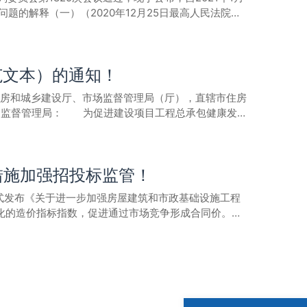
进房屋建筑和市政基础设施工程实行工程担保制度通知如
问题的解释（一）（2020年12月25日最高人民法院审
予调整。六、落实优质优价。实行工程总承包的项目，应
、保证保险等方式（以下简称工程保函）缴纳投标保证
法权益，维护建筑市场秩序，促进建筑市场健康发展，根
进行奖励或补贴。对通过完善优化设计、改进施工方案、
上。自2020年12月1日起，勘察、设计、施工、监理
等相关法律规定，结合审判实践，制定本解释。 第一
省级和市级工程奖项的工程总承包单位，可分别按照不超
的政府投资房屋建筑和市政基础设施工程，应降低保证金
未取得建筑业企业资质或者超越资质等级的； （二）
补贴。七、加强风险管理。实行工程总承包的项目，建设单
年度或按施工形象进度缴纳；农民工工资支付保函应采用
范文本）的通知！
 承包人因转包、违法分包建设工程与他人签订的建设
进行充分研究预判并在合同中明确约定、合理分担，不得
，加强内部信用管理，不断提高履约能力。建筑市场信用
标人和中标人另行签订的建设工程施工合同约定的工程
投标的项目，评标委员会中应有具备工程总承包项目管理
失信企业，要纳入建筑市场主体“黑名单”管理，实施
住房和城乡建设厅、市场监督管理局（厅），直辖市住房
，人民法院应予支持。 招标人和中标人在中标合同之
通过开辟绿色审批通道、调减农民工工资保证金比例、增
的政策要求，对建筑业企业以工程保函方式缴纳的投标保
场监督管理局： 为促进建设项目工程总承包健康发
程价款，一方当事人以该合同背离中标合同实质性内容为
者拖欠农民工工资，或者因管理能力、技术水平不足导致
将现金保证金挪作他用，保证金到期应当及时予以退还。
GF-2020-0216），现印发给你们，自2021
确认建设工程施工合同无效的，人民法院应予支持，但
骨干。各地要选择一批重大项目、骨干企业重点培育。鼓
行保险机构依法依规开展工程担保保证业务，积极参与房
联系。原《建设项目工程总承包合同示范文本（试行）》
手续为由请求确认建设工程施工合同无效的，人民法院
的相应规模工程总承包业绩可作为施工、设计业绩申报。
保流程，制定公布办事指南，简化办理环节，缩短办理时
公开发布）第一部分 合同协议书发包人（全称）：承包人
当事人请求按照无效合同处理的，人民法院不予支
业与央企等大企业联合承接工程总承包业务。发包人不得
常态机制，及时查处非法设立保证金、违规超标准收取保
措施加强招投标监管！
信用的原则，双方就项目的工程总承包及有关事项协商一
法院依法不予支持。 第六条建设工程施工合同无效，
完善项目审批、招标投标、合同管理、施工许可（开工报
职责指导各地开展工程担保工作，加强对工程保函替代现
. 工程内容及规模：。6. 工程承包范围： 。二、合同
法确定，一方当事人请求参照合同约定的质量标准、建
、市政基础设施和园林绿化工程中的应用。要对实行工程
式发布《关于进一步加强房屋建筑和市政基础设施工程
。人民银行、银保监部门要指导银行保险机构加强产品服
总日历天数与根据前述计划日期计算的工期天数不一致
作出裁判。 第七条缺乏资质的单位或者个人借用有资
化的造价指标指数，促进通过市场竞争形成合同价。
合同中排斥工程保函缴纳保证金行为及时予以纠正，加强
民币（大写)（¥元）。具体构成详见价格清单。其中：
失承担连带赔偿责任的，人民法院应予支持。 第八条
样表述的：推进工程定额向建立工程造价数据库和发布指
作为，强化协调配合，健全工作机制，做好政策引导和工
）：人民币（大写)（¥元）；适用税率：%，税金为人民
发出的开工通知载明的开工日期；开工通知发出后，尚
程进度款支付和工程结算管理，招标人不得将未完成审计
和社会保障厅中国人民银行合肥中心支行中国银行保险监
）；（4） 暂估价（含税）：人民币（大写)（¥元）。
工日期。 （二）承包人经发包人同意已经实际进场施
投资的市政基础设施工程依法决定发包方式。政府投资
率：%，税金为人民币（大写)（¥元）。2. 合同价格形
，应当综合考虑开工报告、合同、施工许可证、竣工验
定专业分包，招标人不得指定分包或肢解工程。3、加
事人另有约定的除外。合同当事人对合同价格形式的其他
实际竣工日期有争议的，人民法院应当分别按照以下情
合惩戒范围，直至清出市场。4、强化施工现场履职监
） 中标通知书（如果有）；（2） 投标函及投标函附
收报告，发包人拖延验收的，以承包人提交验收报告之
约。（注：接下来可能要严查“投标一套人马，现场实