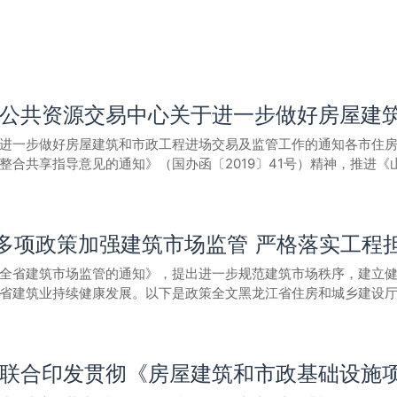
进一步做好房屋建筑和市政工程进场交易及监管工作的通知各市住
合共享指导意见的通知》（国办函〔2019〕41号）精神，推进《
和市政工程进场交易及行业监督管理工作，作如下通知：一、凡列
录》的房屋建筑和市政工程进入公共资源交易中心交易。二、对进
照属地原则由工程所在地设区市或（县、市、区）住房城乡建设主
多项政策加强建筑市场监管 严格落实工程
心要不断优化见证（鉴证）、场所、信息、档案、专家抽取等服务
进数字证书（CA）全省互认，推动电子营业执照、电子担保保函在
全省建筑市场监管的通知》，提出进一步规范建筑市场秩序，建立
律法规依据的投标报名、招标文件审查、原件核对等事项。统筹房
省建筑业持续健康发展。以下是政策全文黑龙江省住房和城乡建设
用信息管理、共享、公开、运用等制度，依法依规开展守信联合激
市政工程交易活动有关监管环节的衔接，建立联动协调机制。联系人及
低级别资质标准核查，对经核查认定已不符合相应资质标准的企业，
工验收资料的，要及时移送公安司法部门调查处理。 2.约束注册人员执业行为。加强注册人
注册单位与社保不一致的，撤销其注册许可，对违规使用“挂证”人员