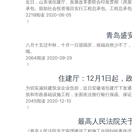
近日，山东省住建厅、发展改革委联合印发贯彻《房屋
加强注册人员执业行为管理，对不履行注册人员义务，签署虚假文件，超范围
承包。鼓励社会投资项目实行工程总承包。工程总承包
制。增加优质工程、标准化工地等施工能力方面在评标
成后进行工程总承包发包，其他项目可在审批、核准或
2219阅读
2020-08-05
法，提高线索排查实效，对参与串通投标企业限制进入
过程结算，建设单位不得以审计为由拖延结算。实行工
代理质量，保证招投标活动规范运行、竞争择优。 4.提升承发包阶段监管效能。建设房屋建筑和市政基础设施工程招投标电子化监管系统，运用大数据分析等手段，锁定涉嫌围
在合同中明确约定、合理分担，不得采用无限风险、所
标串标企业，净化招投标市场，为信用良好、综合实力
青岛盛
业务的单位，发生转包、违法分包等行为，或者拖欠农
位资质、项目人员承建资格和施工能力的监管，规范直发包行为，保证直
录，情节严重的列入“黑名单”。具备房建和市政设计
约管理。严格执行工程预付款制度，推行施工过程结算
八月十五过中秋，十月一日迎国庆，祝福自然少不了，
件原文各市住房城乡建设局、城管局、发展改革委，济
工程款，工程已竣工但以各种理由拖延工程结算工程款
哦。
通运输局：为贯彻落实住房和城乡建设部、国家发展改革
对拖欠工程款1年以上的建设单位不批准新项目开工。 6.提升施工阶段监管效能。全面推行施工现场信息化管理平台，严格落实劳务用工实名制、农民工工资银行代发制度，加强
2064阅读
2020-09-29
于贯彻国办发〔2017〕19号文件促进建筑业改革发展
施工现场人员及质量安全节点管控，提升施工单位现场
有关精神，结合我省实际，省住房城乡建设厅、省发展改
限制其市场行为。 四、加强建筑市场信用管理 7.严格落实工程担保制度。利用银行保函、保证保险和担保书代替投标、履约、质量和农民工工资保证保障金，通过银行机构、保
行。各地在执行过程中遇到的问题，请及时向省住房城
险公司和担保公司等第三方风险防控机制，监督参建主
住建厅：12月1日起
基础设施项目工程总承包管理办法》十条措施一、坚持
不落实担保制度“黑名单”。 8.建立综合信用评价体系。全面采集企业工商、税务、人社、司法、统计、市场行为、质量安全等方面信息，研究制定建筑业企业综合信用评价管理办
项目原则上实行工程总承包。鼓励社会投资项目实行工
为切实减轻建筑业企业负担，近日安徽省住建厅下发通
法，量化“两场”行为，建立健全动态评价机制，客观评价企业资质、履
规定和合同约定对工程的质量、安全、工期、造价、现
筑和市政基础设施工程，全面依法推行银行保函、保证
处力度。加强行政处罚的执行力度和行政管理约束力，
包单位及项目经理依法承担质量终身责任。三、规范发
金，可用工程保函替换。12月1日后招标的政府投资
2045阅读
2020-12-10
当事人在法定期限内不申请行政复议或者提起行政诉讼，又不履行行政
项目可在审批、核准或备案后进行工程总承包发包。实
上的工程可以分年度或按施工形象进度缴纳。建筑市场
诚信行为公示制度，对发生较大及以上质量安全事故、
术特别复杂、功能要求特殊的大型建设项目应合理延长
现金保证金挪作他用，保证金到期应当及时予以退还。
诚信记录，选择守法诚信的合作者，同时加强与有关部门
包合同中涵盖的其他非主体工程业务，建设单位不得指
最高人民法院关
（城乡建设局）、发展改革委、财政局、人力资源社会
程地质、地形等勘察资料，以及项目建议书、可行性研
局、人力资源社会保障局、公共资源交易监督管理局、人
《最高人民法院关于审理建设工程施工合同纠纷案件适用法
面、准确，体现竞争公平性。五、提高结算效率。政府