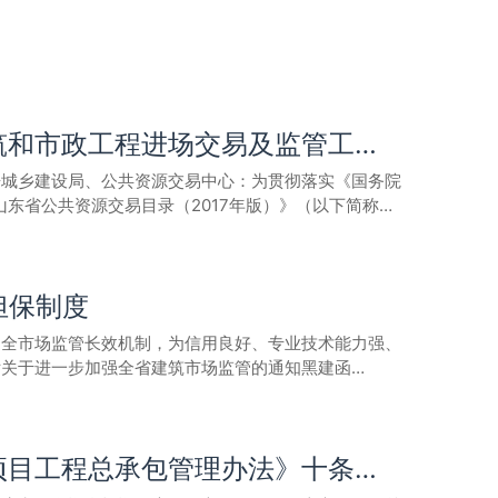
山东省住房和城乡建设厅、山东省公共资源交易中心关于进一步做好房屋建筑和市政工程进场交易及监管工作的通知
房城乡建设局、公共资源交易中心：为贯彻落实《国务院
山东省公共资源交易目录（2017年版）》（以下简称
入《目录》的房屋建筑和市政工程，应全部按要求进入
入省、市公共资源交易中心的房屋建筑和市政工程交易活
管部门派员实施现场监督或在线电子监督，并依法查处交
担保制度
，完善交易系统和监管系统建设，实现信息互联互通和资
房屋建筑和市政工程交易领域的应用，降低交易成本，
健全市场监管长效机制，为信用良好、专业技术能力强、
屋建筑和市政工程评标专家资源，推进远程异地评标。加
厅关于进一步加强全省建筑市场监管的通知黑建函
励和失信联合惩戒。设区市或县（市、区）住房城乡建设
联系方式：省住房城乡建设厅郭玉军，0531-
87086921；省公共资源交易中心鲍文东，0531-68975817、18653158290。山东省住房和城乡建设厅山东省公共资源交易中心 2019年9月23日
应当撤回其资质。加强建筑市场公共服务平台项目业绩核
重磅！山东省住建厅、发展改革委联合印发贯彻《房屋建筑和市政基础设施项目工程总承包管理办法》十条措施
员事中事
的单位视情节记入不良行为记录或建筑市场“黑名单”。