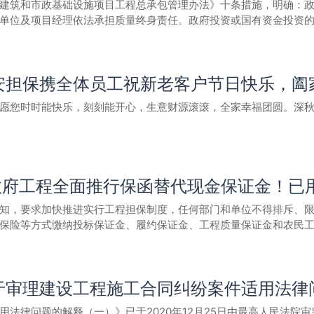
建筑和市政基础设施项目工程总承包管理办法》十条措施，明确：
执业等违法违规行为，依法依规从严上限处罚。 二、加强工程项目承发包管理 3.完善招投标
单位及项目经理依法承担质量终身责任。政府投资或国有资金投资
中的分值比重，引导企业应用新技术、新工法，提升企业争先创优
备案后进行工程总承包发包。政府投资项目不得由工程总承包单位
市场直至吊销资质证书。实行招投标代理机构和从业人员登记制度
程总承包的项目，应在招标文件中明确优质优价条款并在合同中约
有风险及类似语句规定计价中的风险内容及范围。工程总承包项目
强的企业打造良好环境，优化社会资源配置。建设房屋建筑和市政
安担保携全体员工祝新老客户节日快乐，阖
民工工资，或者因管理能力、技术水平不足导致工期、造价、质量
接发包确定的建筑业企业具备与工程项目相匹配的能力要求。 三、加强工程项目施工管理
或施工资质的可直接申请相应类别、等级的施工或设计资质，完成的
。严查建设单位对法院已判决及仲裁机构已裁决仍未按时支付工程
愿您时时能快乐，刻刻能开心，生意财源滚滚，全家幸福团圆。深
南、青岛、淄博、枣庄、东营、济宁、威海、菏泽市水务（水利）
，未按规定拨付人工费（工资款）进入农民工工资专用帐户等行为，
委联合印发的《房屋建筑和市政基础设施项目工程总承包管理办法》（
的实施意见》（鲁政办发〔2017〕57 号）和《关于进一步促进建筑业
管理水平。对拒不使用管理平台的参建主体，应限期整改，未能整改
革委制定了《贯彻&lt;房屋建筑和市政基础设施项目工程总承包管理
乡建设厅、省发展改革委反馈。山东省住房和城乡建设厅山东省发展和
体守信履约情况，规范市场行为，防范和降低工程建设领域风险。
，政府工程全面推行保函替代现金保证金！已
分类推进。在全省房屋建筑、市政基础设施和园林绿化工程领域，
程总承包。二、强化主体责任。建设单位对工程总承包项目的发包
知，要求加快推进实行工程担保制度，任何部门和单位不得排斥、限
约、管理和施工能力，并将信用评价结果运用到工程承包发环节。 五、加强处罚和联合惩
场环保、劳务用工、保修等负全面责任；分包单位对其分包工程的
保险等方式缴纳投标保证金、履约保证金、工程质量保证金和农民
对群众举报投诉、媒体曝光和上级转办等重点案件线索，要认真开
包管理。政府投资或国有资金投资的大中型建设项目原则上应在初
工程，应降低保证金缴存金额，其中投标保证金不得超过50万元；履
决定的，要依法申请人民法院强制执行，保证处罚到位、执行到位。 10.实施联合惩
行工程总承包的，应根据项目实际合理确定投标文件编制时间，不
信用评价结果要应用于工程担保，对信用状况良好的建筑业企业，
恶意拖欠工程款、拖欠农民工工资、转包挂靠、违法分包、“挂证”
投标文件编制时间。除以暂估价形式包括在工程总承包范围内且依
通知原文：关于加快推进房屋建筑和市政基础设施工程实行工程担保制
的信息互通，加大对违法失信建筑业企业和注册人员的联合惩戒。 黑
令分包或肢解发包。四、加强信息共享。实行工程总承包的，在招
于审理建设工程施工合同纠纷案件适用法律
保障局、公共资源交易监督管理局、银保监分局、人民银行中心支
究报告、方案设计文件、初步设计文件等全部工程资料信息，保证
民银行中心支行:为贯彻落实“六稳”“六保”要求，切实减轻建筑业
律问题的解释（一）》已于2020年12月25日由最高人民法院审判委
投资项目所需资金应按照有关规定确保落实到位，不得由工程总承