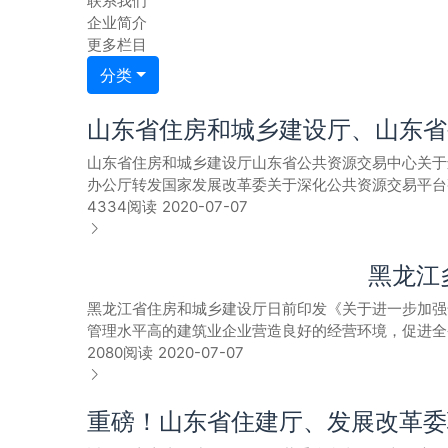
联系我们
企业简介
更多栏目
分类
山东省住房和城乡建设厅山东省公共资源交易中心关于
办公厅转发国家发展改革委关于深化公共资源交易平台整
《目录》）规定项目进场交易，现就切实做好房屋建筑
4334阅读
2020-07-07
省、市公共资源交易中心交易。允许和鼓励未列入《目
动的监督管理，工作流程不变、监管职责权限不变，按
黑龙江
易过程中的违法违规行为。三、省、市公共资源交易中
源共享，为进场交易活动和部门行业监管提供保障；促
黑龙江省住房和城乡建设厅日前印发《关于进一步加强
提高交易效率。四、精简管理事项和环节，取消没有法
管理水平高的建筑业企业营造良好的经营环境，促进全
快房屋建筑和市政工程交易领域信用体系建设，完善信
〔2019〕318号各市（地）住建局： 为进一步规范建筑市场秩序，建立健全市场监管长效机制，为信用良好、专业技术能力强、管理水平高的建筑业企业营造发展好环境，促进
2080阅读
2020-07-07
主管部门和省、市公共资源交易中心要做好房屋建筑和
全省建筑业持续健康发展，提出如下意见。 一、加强资质资格动态管理 1.定期核查资质条件。实行建筑业企业资质动态核查，每年动态核查的比例应不低于在本地区注册企业总
数的20%，非最低等级资质的注册人员标准按对应最
查，查处利用虚假业绩资质升级行为，涉及伪造中标通知书、合同文本、竣
后监管，整治“挂证”行为，保证注册人员在岗履职，对